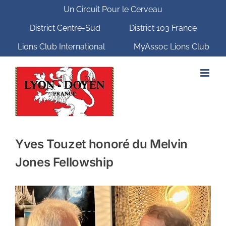
Passer
Un Circuit Pour le Cerveau
au
contenu
District Centre-Sud
District 103 France
Lions Club International
MyAssoc Lions Club
Yves Touzet honoré du Melvin
Jones Fellowship