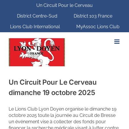
Passer
Un Circuit Pour le Cerveau
au
contenu
District Centre-Sud
District 103 France
Lions Club International
MyAssoc Lions Club
Un Circuit Pour Le Cerveau
dimanche 19 octobre 2025
Le Lions Club Lyon Doyen organise le dimanche 19
octobre 2025 toute la journée au Circuit de Bresse
un événement vise à collecter des fonds pour
financer la recherche médicale visant à lutter contre