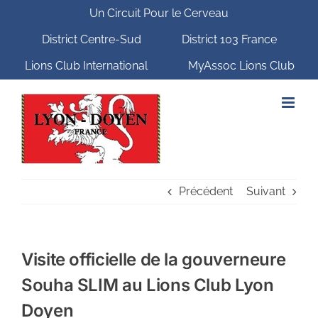
Passer
Un Circuit Pour le Cerveau
au
contenu
District Centre-Sud
District 103 France
Lions Club International
MyAssoc Lions Club
Précédent
Suivant
Visite officielle de la gouverneure
Souha SLIM au Lions Club Lyon
Doyen